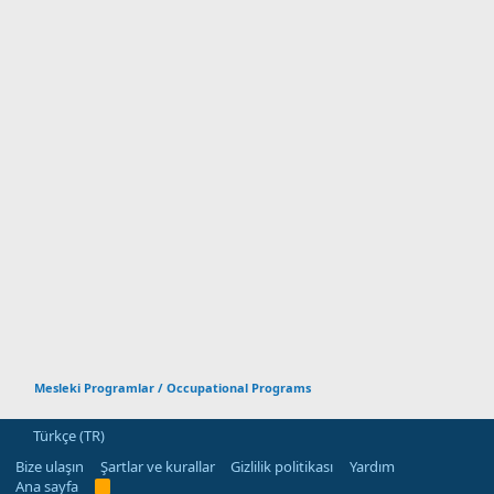
Mesleki Programlar / Occupational Programs
Türkçe (TR)
Bize ulaşın
Şartlar ve kurallar
Gizlilik politikası
Yardım
Ana sayfa
R