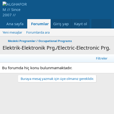
Ana sayfa
Forumlar
Giriş yap
Neler yeni
Kayıt ol
Medya
Ka
Yeni mesajlar
Forumlarda ara
Mesleki Programlar / Occupational Programs
Elektrik-Elektronik Prg./Electric-Electronic Prg.
Filtreler
Bu forumda hiç konu bulunmamaktadır.
Buraya mesaj yazmak için üye olmanız gereklidir.