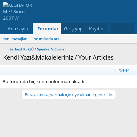
Ana sayfa
Forumlar
Giriş yap
Neler yeni
Kayıt ol
Medya
Ka
Yeni mesajlar
Forumlarda ara
Serbest KüRsÜ / Speaker's Corner
Kendi Yazı&Makaleleriniz / Your Articles
Filtreler
Bu forumda hiç konu bulunmamaktadır.
Buraya mesaj yazmak için üye olmanız gereklidir.