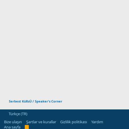
Serbest KüRsÜ / Speaker's Corner
Türkçe (TR)
Bize ulaşın
Şartlar ve kurallar
Gizlilik politikası
Yardım
Ana sayfa
R