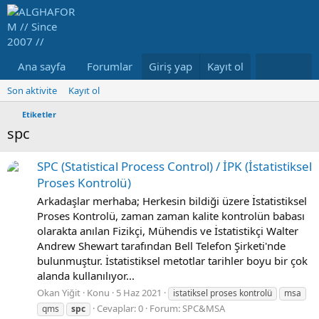
Ana sayfa
Forumlar
Giriş yap
Neler yeni
Kayıt ol
Medya
K
Son aktivite
Kayıt ol
Etiketler
spc
SPC (Statistical Process Control) / İPK (İstatistiksel
Proses Kontrolü)
Arkadaşlar merhaba; Herkesin bildiği üzere İstatistiksel
Proses Kontrolü, zaman zaman kalite kontrolün babası
olarakta anılan Fizikçi, Mühendis ve İstatistikçi Walter
Andrew Shewart tarafından Bell Telefon Şirketi'nde
bulunmuştur. İstatistiksel metotlar tarihler boyu bir çok
alanda kullanılıyor...
Okan Yiğit
Konu
5 Haz 2021
istatiksel proses kontrolü
msa
Cevaplar: 0
Forum:
SPC&MSA
qms
spc