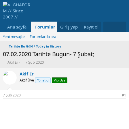
Ana sayfa
Forumlar
Giriş yap
Neler yeni
Kayıt ol
Medya
Ka
Yeni mesajlar
Forumlarda ara
Tarihte Bu GüN / Today in History
07.02.2020 Tarihte Bugün- 7 Şubat;
K
B
Akif Er
7 Şub 2020
o
a
n
ş
Akif Er
b
l
Aktif Üye
Yönetici
Vip Üye
u
a
y
n
u
g
7 Şub 2020
#1
b
ı
a
ç
ş
t
l
a
a
r
t
i