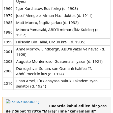
Üyesi
1960
Igor Kurchatov, Rus fizikçi (d. 1903)
1979
Josef Mengele, Alman Nazi doktor. (d. 1911)
1985
Matt Monro, İngiliz şarkıcı (d. 1932)
Minoru Yamasaki, ABD'li mimar (İkiz Kuleler) (d.
1986
1912)
1999
Hüseyin Bin Tallal, Ürdün kralı (d. 1935)
Anne Morrow Lindbergh, ABD'li yazar ve havacı (d.
2001
1906)
2003
Augusto Monterroso, Guatemalalı yazar (d. 1921)
Dürrüşehvar Sultan, son Osmanlı halifesi II.
2006
Abdülmecit'in kızı (d. 1914)
İlhan Arsel, Türk anayasa hukuku akademisyeni,
2010
senatör (d. 1921)
TBMM'de kabul edilen bir yasa
ile 7 Şubat 1973'te "Maraş" iline "kahramanlık"