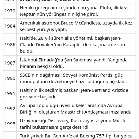
Her iki gezegenin keşfinden bu yana, Plüto, ilk kez
1979
Neptün'nün yörüngesinin içine girdi.
Amerikalı astronot Bruce McCandless, uzayda ilk kez
1984
serbest yürüyüş yaptı.
Haiti'de, 28 yıl süren aile yönetimi, başkan Jean-
1986
Claude Duvalier'nin Karaipler'den kaçması ile son
buldu.
İstanbul Elmadağ'da Şan Sineması yandı. Yangında
1987
binanın bekçisi öldü.
SSCB'nin dağılması: Sovyet Komünist Partisi güç
1990
monopolünü devretmeye hazır olduğunu açıkladı.
Haiti'nin ilk seçilmiş başkanı Jean-Bertrand Aristide
1991
görevine başladı.
Avrupa Topluluğu üyesi ülkeler arasında Avrupa
1992
Birliği'ni oluşturan Maastricht Antlaşması imzalandı.
Uzay mekiği Discovery, Rus uzay istasyonu Mir ile
1995
tarihi buluşmasını gerçekleştirdi.
Türk şirketi Bir-Gen Air'e ait Boeing 757 tipi bir yolcu