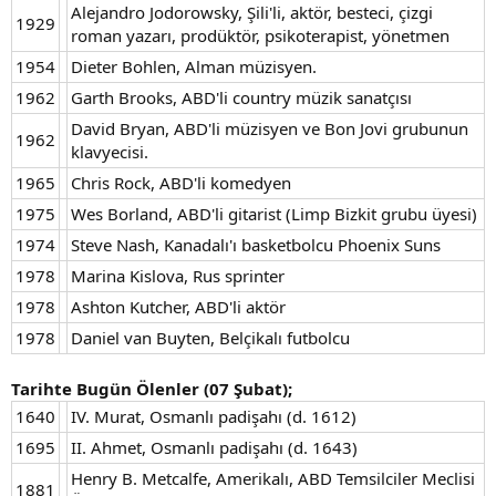
Alejandro Jodorowsky, Şili'li, aktör, besteci, çizgi
1929
roman yazarı, prodüktör, psikoterapist, yönetmen
1954
Dieter Bohlen, Alman müzisyen.
1962
Garth Brooks, ABD'li country müzik sanatçısı
David Bryan, ABD'li müzisyen ve Bon Jovi grubunun
1962
klavyecisi.
1965
Chris Rock, ABD'li komedyen
1975
Wes Borland, ABD'li gitarist (Limp Bizkit grubu üyesi)
1974
Steve Nash, Kanadalı'ı basketbolcu Phoenix Suns
1978
Marina Kislova, Rus sprinter
1978
Ashton Kutcher, ABD'li aktör
1978
Daniel van Buyten, Belçikalı futbolcu
Tarihte Bugün Ölenler (07 Şubat);
1640
IV. Murat, Osmanlı padişahı (d. 1612)
1695
II. Ahmet, Osmanlı padişahı (d. 1643)
Henry B. Metcalfe, Amerikalı, ABD Temsilciler Meclisi
1881