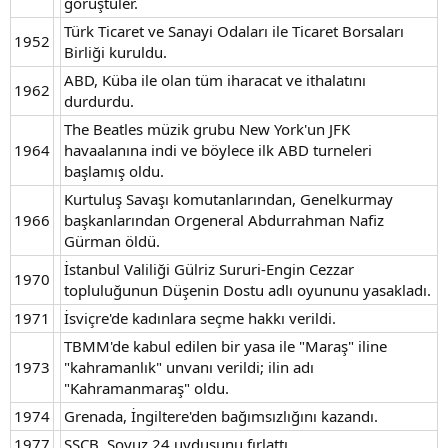
görüştüler.
Türk Ticaret ve Sanayi Odaları ile Ticaret Borsaları
1952
Birliği kuruldu.
ABD, Küba ile olan tüm iharacat ve ithalatını
1962
durdurdu.
The Beatles müzik grubu New York'un JFK
1964
havaalanına indi ve böylece ilk ABD turneleri
başlamış oldu.
Kurtuluş Savaşı komutanlarından, Genelkurmay
1966
başkanlarından Orgeneral Abdurrahman Nafiz
Gürman öldü.
İstanbul Valiliği Gülriz Sururi-Engin Cezzar
1970
topluluğunun Düşenin Dostu adlı oyununu yasakladı.
1971
İsviçre'de kadınlara seçme hakkı verildi.
TBMM'de kabul edilen bir yasa ile "Maraş" iline
1973
"kahramanlık" unvanı verildi; ilin adı
"Kahramanmaraş" oldu.
1974
Grenada, İngiltere'den bağımsızlığını kazandı.
1977
SSCB, Soyuz 24 uydusunu fırlattı.