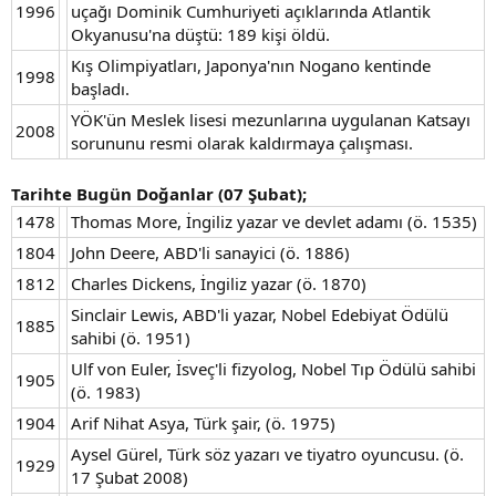
1996
uçağı Dominik Cumhuriyeti açıklarında Atlantik
Okyanusu'na düştü: 189 kişi öldü.
Kış Olimpiyatları, Japonya'nın Nogano kentinde
1998
başladı.
YÖK'ün Meslek lisesi mezunlarına uygulanan Katsayı
2008
sorununu resmi olarak kaldırmaya çalışması.
Tarihte Bugün Doğanlar (07 Şubat);
1478
Thomas More, İngiliz yazar ve devlet adamı (ö. 1535)
1804
John Deere, ABD'li sanayici (ö. 1886)
1812
Charles Dickens, İngiliz yazar (ö. 1870)
Sinclair Lewis, ABD'li yazar, Nobel Edebiyat Ödülü
1885
sahibi (ö. 1951)
Ulf von Euler, İsveç'li fizyolog, Nobel Tıp Ödülü sahibi
1905
(ö. 1983)
1904
Arif Nihat Asya, Türk şair, (ö. 1975)
Aysel Gürel, Türk söz yazarı ve tiyatro oyuncusu. (ö.
1929
17 Şubat 2008)