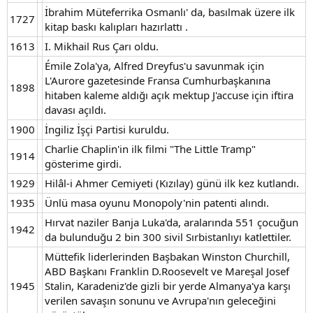
İbrahim Müteferrika Osmanlı' da, basılmak üzere ilk
1727
kitap baskı kalıpları hazırlattı .
1613
I. Mikhail Rus Çarı oldu.
Émile Zola'ya, Alfred Dreyfus'u savunmak için
L'Aurore gazetesinde Fransa Cumhurbaşkanına
1898
hitaben kaleme aldığı açık mektup J'accuse için iftira
davası açıldı.
1900
İngiliz İşçi Partisi kuruldu.
Charlie Chaplin'in ilk filmi "The Little Tramp"
1914
gösterime girdi.
1929
Hilâl-i Ahmer Cemiyeti (Kızılay) günü ilk kez kutlandı.
1935
Ünlü masa oyunu Monopoly'nin patenti alındı.
Hırvat naziler Banja Luka'da, aralarında 551 çocuğun
1942
da bulunduğu 2 bin 300 sivil Sırbistanlıyı katlettiler.
Müttefik liderlerinden Başbakan Winston Churchill,
ABD Başkanı Franklin D.Roosevelt ve Mareşal Josef
1945
Stalin, Karadeniz'de gizli bir yerde Almanya'ya karşı
verilen savaşın sonunu ve Avrupa'nın geleceğini