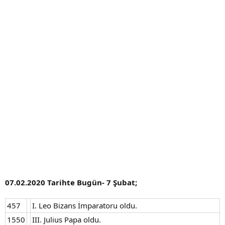
a
h
n
i
07.02.2020 Tarihte Bugün- 7 Şubat;
457
I. Leo Bizans İmparatoru oldu.
1550
III. Julius Papa oldu.