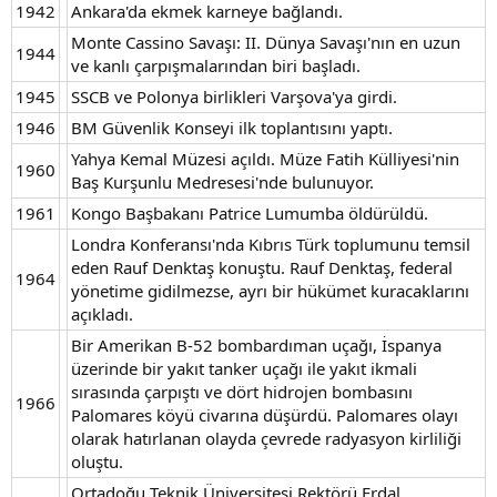
1942
Ankara'da ekmek karneye bağlandı.
Monte Cassino Savaşı: II. Dünya Savaşı'nın en uzun
1944
ve kanlı çarpışmalarından biri başladı.
1945
SSCB ve Polonya birlikleri Varşova'ya girdi.
1946
BM Güvenlik Konseyi ilk toplantısını yaptı.
Yahya Kemal Müzesi açıldı. Müze Fatih Külliyesi'nin
1960
Baş Kurşunlu Medresesi'nde bulunuyor.
1961
Kongo Başbakanı Patrice Lumumba öldürüldü.
Londra Konferansı'nda Kıbrıs Türk toplumunu temsil
eden Rauf Denktaş konuştu. Rauf Denktaş, federal
1964
yönetime gidilmezse, ayrı bir hükümet kuracaklarını
açıkladı.
Bir Amerikan B-52 bombardıman uçağı, İspanya
üzerinde bir yakıt tanker uçağı ile yakıt ikmali
sırasında çarpıştı ve dört hidrojen bombasını
1966
Palomares köyü civarına düşürdü. Palomares olayı
olarak hatırlanan olayda çevrede radyasyon kirliliği
oluştu.
Ortadoğu Teknik Üniversitesi Rektörü Erdal