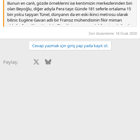
Bunun en canlı, gözde örneklerini ise kentimizin merkezlerinden biri
olan Beyoğlu, diğer adıyla Pera taşır. Günde 181 seferle ortalama 15
bin yolcu taşıyan Tünel, dünyanın da en eski ikinci metrosu olarak
bilinir. Eugène Gavan adlı bir Fransız mühendisinin fikir mimarı
olduğu Beyoğlu – Karaköy Tüneli’nin muazzam hikâyesine doğru bir
yolculuğa çıkıyoruz.
Son düzenleme:
18 Ocak 2020
1867 yılının yaz aylarında, genç ve Fransız asıllı
Cevap yazmak için giriş yap yada kayıt ol.
bir mühendis olan Eugène Gavan uzun zamandır
kendisine methedilen İstanbul’a gelir
Facebook
X
Bluesky
LinkedIn
Reddit
Pinterest
Tumblr
WhatsApp
E-posta
Paylaş:
On dokuzuncu yüzyılın ikinci yarısında, Fransız
mühendisin geldiği dönemde İstanbul kendine
özgü bir şekilde iki ayrı yakaya ayrılmaktadır
Bu iki yakayı Haliç ayırır ve İstanbul’un Türk –
Müslüman kesimi Haliç’in ‘’İstanbul’’ adı verilen sol
yakasında, Avrupalı – Hristiyan kesimse ‘’Galata –