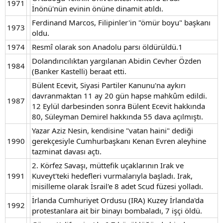
1971
İnönü'nün evinin önüne dinamit atıldı.
Ferdinand Marcos, Filipinler'in "ömür boyu" başkanı
1973
oldu.
1974
Resmî olarak son Anadolu parsı öldürüldü.1
Dolandırıcılıktan yargılanan Abidin Cevher Özden
1984
(Banker Kastelli) beraat etti.
Bülent Ecevit, Siyasi Partiler Kanunu'na aykırı
davranmaktan 11 ay 20 gün hapse mahkûm edildi.
1987
12 Eylül darbesinden sonra Bülent Ecevit hakkında
80, Süleyman Demirel hakkında 55 dava açılmıştı.
Yazar Aziz Nesin, kendisine "vatan haini" dediği
1990
gerekçesiyle Cumhurbaşkanı Kenan Evren aleyhine
tazminat davası açtı.
2. Körfez Savaşı, müttefik uçaklarının Irak ve
1991
Kuveyt'teki hedefleri vurmalarıyla başladı. Irak,
misilleme olarak İsrail'e 8 adet Scud füzesi yolladı.
İrlanda Cumhuriyet Ordusu (IRA) Kuzey İrlanda'da
1992
protestanlara ait bir binayı bombaladı, 7 işçi öldü.