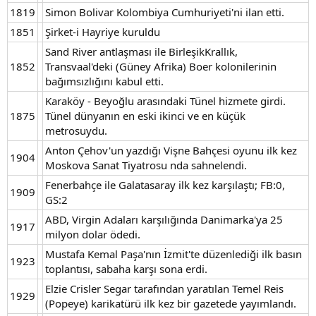
1819
Simon Bolivar Kolombiya Cumhuriyeti'ni ilan etti.
1851
Şirket-i Hayriye kuruldu
Sand River antlaşması ile BirleşikKrallık,
1852
Transvaal'deki (Güney Afrika) Boer kolonilerinin
bağımsızlığını kabul etti.
Karaköy - Beyoğlu arasındaki Tünel hizmete girdi.
1875
Tünel dünyanın en eski ikinci ve en küçük
metrosuydu.
Anton Çehov'un yazdığı Vişne Bahçesi oyunu ilk kez
1904
Moskova Sanat Tiyatrosu nda sahnelendi.
Fenerbahçe ile Galatasaray ilk kez karşılaştı; FB:0,
1909
GS:2
ABD, Virgin Adaları karşılığında Danimarka'ya 25
1917
milyon dolar ödedi.
Mustafa Kemal Paşa'nın İzmit'te düzenlediği ilk basın
1923
toplantısı, sabaha karşı sona erdi.
Elzie Crisler Segar tarafından yaratılan Temel Reis
1929
(Popeye) karikatürü ilk kez bir gazetede yayımlandı.