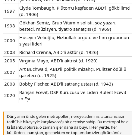
Clyde Tombaugh, Plüton'u keşfeden ABD'li gökbilimci
1997
(d. 1906)
Gökhan Semiz, Grup Vitamin solisti, söz yazarı,
1998
besteci, müzisyen, tiyatro sanatçısı (d. 1969)
Hüseyin Velioğlu, Hizbullah örgütü ve İlim grubunun
2000
siyasi lideri
2003
Richard Crenna, ABD'li aktör (d. 1926)
2005
Virginia Mayo, ABD'li aktrist (d. 1920)
Art Buchwald, ABD'li politik mizahçı, Pulitzer ödüllü
2007
gazeteci (d. 1925)
2008
Bobby Fischer, ABD'li satranç ustası (d. 1943)
Rahşan Ecevit, DSP Kurucusu ve Lideri Bülent Ecevit
2020
in Eşi
Dünya’nın önde gelen metropolleri, nereye adımınızı atarsanız sizi
tarihî bir hikayeyle karşılayacağı bir geçmişe sahip. Bu metropol hele
ki İstanbul olursa, o zaman işler daha da büyür. Her yerde, her
kültürden, inanıştan, gelenekten ve toplumdan izler görürsünüz.