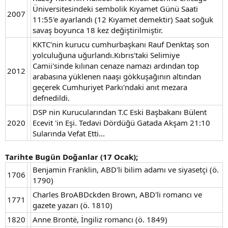
Üniversitesindeki sembolik Kıyamet Günü Saati
2007
11:55'e ayarlandı (12 Kıyamet demektir) Saat soğuk
savaş boyunca 18 kez değiştirilmiştir.
KKTC'nin kurucu cumhurbaşkanı Rauf Denktaş son
yolculuğuna uğurlandı.Kıbrıs'taki Selimiye
Camii'sinde kılınan cenaze namazı ardından top
2012
arabasına yüklenen naaşı gökkuşağının altından
geçerek Cumhuriyet Parkı'ndaki anıt mezara
defnedildi.
DSP nin Kurucularından T.C Eski Başbakanı Bülent
2020
Ecevit 'in Eşi. Tedavi Dördüğü Gatada Akşam 21:10
Sularında Vefat Etti...
Tarihte Bugün Doğanlar (17 Ocak);
Benjamin Franklin, ABD'li bilim adamı ve siyasetçi (ö.
1706
1790)
Charles BroABDckden Brown, ABD'li romancı ve
1771
gazete yazarı (ö. 1810)
1820
Anne Brontë, İngiliz romancı (ö. 1849)