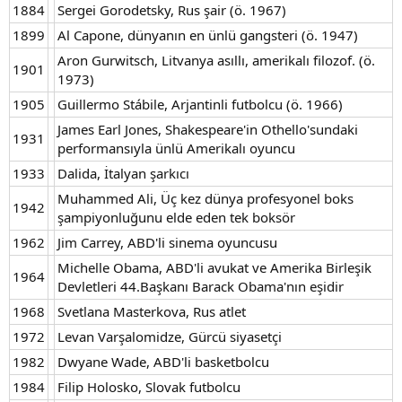
1884
Sergei Gorodetsky, Rus şair (ö. 1967)
1899
Al Capone, dünyanın en ünlü gangsteri (ö. 1947)
Aron Gurwitsch, Litvanya asıllı, amerikalı filozof. (ö.
1901
1973)
1905
Guillermo Stábile, Arjantinli futbolcu (ö. 1966)
James Earl Jones, Shakespeare'in Othello'sundaki
1931
performansıyla ünlü Amerikalı oyuncu
1933
Dalida, İtalyan şarkıcı
Muhammed Ali, Üç kez dünya profesyonel boks
1942
şampiyonluğunu elde eden tek boksör
1962
Jim Carrey, ABD'li sinema oyuncusu
Michelle Obama, ABD'li avukat ve Amerika Birleşik
1964
Devletleri 44.Başkanı Barack Obama'nın eşidir
1968
Svetlana Masterkova, Rus atlet
1972
Levan Varşalomidze, Gürcü siyasetçi
1982
Dwyane Wade, ABD'li basketbolcu
1984
Filip Holosko, Slovak futbolcu