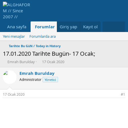
Ana sayfa
Forumlar
Giriş yap
Neler yeni
Kayıt ol
Medya
Ka
Yeni mesajlar
Forumlarda ara
Tarihte Bu GüN / Today in History
17.01.2020 Tarihte Bugün- 17 Ocak;
K
B
Emrah Burulday
17 Ocak 2020
o
a
n
ş
Emrah Burulday
b
l
Administrator
Yönetici
u
a
y
n
u
g
17 Ocak 2020
#1
b
ı
a
ç
ş
t
l
a
a
r
t
i