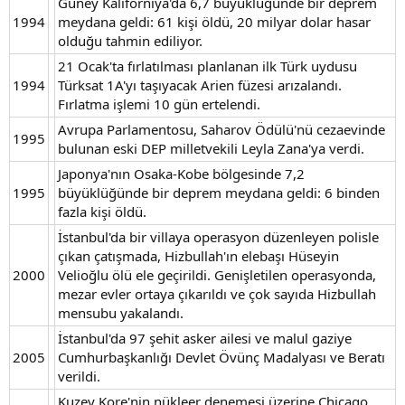
Güney Kaliforniya'da 6,7 büyüklüğünde bir deprem
1994
meydana geldi: 61 kişi öldü, 20 milyar dolar hasar
olduğu tahmin ediliyor.
21 Ocak'ta fırlatılması planlanan ilk Türk uydusu
1994
Türksat 1A'yı taşıyacak Arien füzesi arızalandı.
Fırlatma işlemi 10 gün ertelendi.
Avrupa Parlamentosu, Saharov Ödülü'nü cezaevinde
1995
bulunan eski DEP milletvekili Leyla Zana'ya verdi.
Japonya'nın Osaka-Kobe bölgesinde 7,2
1995
büyüklüğünde bir deprem meydana geldi: 6 binden
fazla kişi öldü.
İstanbul'da bir villaya operasyon düzenleyen polisle
çıkan çatışmada, Hizbullah'ın elebaşı Hüseyin
2000
Velioğlu ölü ele geçirildi. Genişletilen operasyonda,
mezar evler ortaya çıkarıldı ve çok sayıda Hizbullah
mensubu yakalandı.
İstanbul'da 97 şehit asker ailesi ve malul gaziye
2005
Cumhurbaşkanlığı Devlet Övünç Madalyası ve Beratı
verildi.
Kuzey Kore'nin nükleer denemesi üzerine Chicago