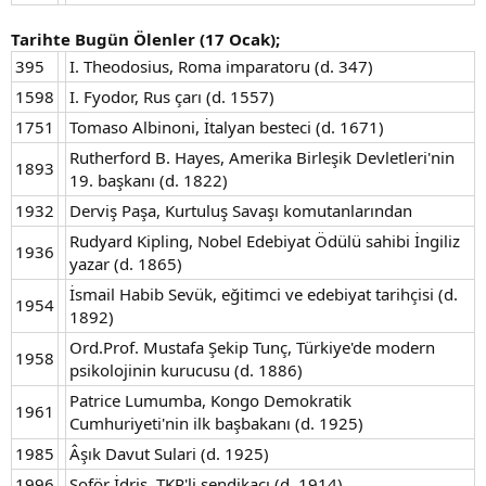
Tarihte Bugün Ölenler (17 Ocak);
395
I. Theodosius, Roma imparatoru (d. 347)
1598
I. Fyodor, Rus çarı (d. 1557)
1751
Tomaso Albinoni, İtalyan besteci (d. 1671)
Rutherford B. Hayes, Amerika Birleşik Devletleri'nin
1893
19. başkanı (d. 1822)
1932
Derviş Paşa, Kurtuluş Savaşı komutanlarından
Rudyard Kipling, Nobel Edebiyat Ödülü sahibi İngiliz
1936
yazar (d. 1865)
İsmail Habib Sevük, eğitimci ve edebiyat tarihçisi (d.
1954
1892)
Ord.Prof. Mustafa Şekip Tunç, Türkiye'de modern
1958
psikolojinin kurucusu (d. 1886)
Patrice Lumumba, Kongo Demokratik
1961
Cumhuriyeti'nin ilk başbakanı (d. 1925)
1985
Âşık Davut Sulari (d. 1925)
1996
Şoför İdris, TKP'li sendikacı (d. 1914)