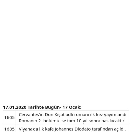
a
h
n
i
17.01.2020 Tarihte Bugün- 17 Ocak;
Cervantes'in Don Kişot adlı romanı ilk kez yayımlandı.
1605
Romanın 2. bölümü ise tam 10 yıl sonra basılacaktır.
1685
Viyana'da ilk kafe Johannes Diodato tarafından açıldı.