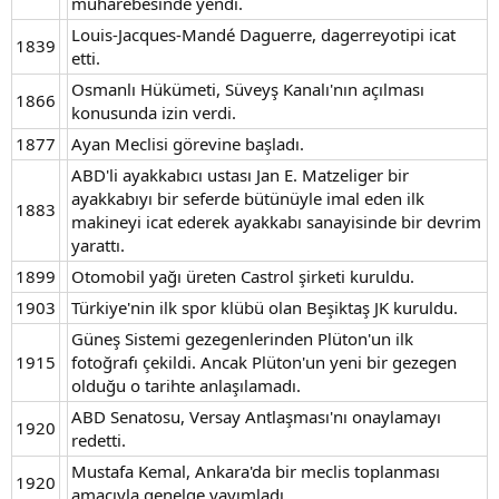
muharebesinde yendi.
Louis-Jacques-Mandé Daguerre, dagerreyotipi icat
1839
etti.
Osmanlı Hükümeti, Süveyş Kanalı'nın açılması
1866
konusunda izin verdi.
1877
Ayan Meclisi görevine başladı.
ABD'li ayakkabıcı ustası Jan E. Matzeliger bir
ayakkabıyı bir seferde bütünüyle imal eden ilk
1883
makineyi icat ederek ayakkabı sanayisinde bir devrim
yarattı.
1899
Otomobil yağı üreten Castrol şirketi kuruldu.
1903
Türkiye'nin ilk spor klübü olan Beşiktaş JK kuruldu.
Güneş Sistemi gezegenlerinden Plüton'un ilk
1915
fotoğrafı çekildi. Ancak Plüton'un yeni bir gezegen
olduğu o tarihte anlaşılamadı.
ABD Senatosu, Versay Antlaşması'nı onaylamayı
1920
redetti.
Mustafa Kemal, Ankara'da bir meclis toplanması
1920
amacıyla genelge yayımladı.