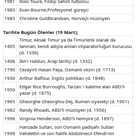
1981
Kolo Touré, Fildişi Sahilli futbolcu
1983
Evan Bourne,Profesyonel güreşci
1985
Christine Guldbrandsen, Norveçli müzisyen
Tarihte Bugün Ölenler (19 Mart);
Timur, Aksak Timur ya da Timurlenk olarak da
1405
tanınan; kendi adıyla anılan imparatorluğun kurucusu
(d. 1336)
1406
İbn'i Haldun, Arap tarihçi (d. 1332)
1790
Cezayirli Hasan Paşa, Osmanlı veziri (d. 1713)
1930
Arthur Balfour, İngiliz politikacı (d. 1848)
Edgar Rice Burroughs, Tarzan 'ı kaleme alan ABD'li
1950
yazar (d. 1875)
1965
Gheorghe Gheorghiu-Dej, Rumen siyasetçi (d. 1901)
1982
Randy Rhoads, ABD'li müzisyen (d. 1956)
1996
Virginia Henderson, ABD'li hemşire (d. 1897)
Hanzade Sultan, son Osmanlı padişahı Sultan
1998
Vahdettin ve son halife Abdülmecit Efendi’nin