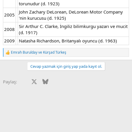
torunudur (d. 1923)
John Zachary DeLorean, DeLorean Motor Company
2005
'nin kurucusu (d. 1925)
Sir Arthur C. Clarke, İngiliz bilimkurgu yazarı ve mucit
2008
(d. 1917)
2009
Natasha Richardson, Britanyalı oyuncu (d. 1963)
Emrah Burulday
ve
Kürşad Türkeş
T
e
p
Cevap yazmak için giriş yap yada kayıt ol.
k
i
l
Facebook
X
Bluesky
LinkedIn
Reddit
Pinterest
Tumblr
WhatsApp
E-posta
Paylaş:
e
r
: