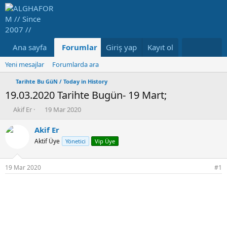
Ana sayfa
Forumlar
Giriş yap
Neler yeni
Kayıt ol
Medya
Ka
Yeni mesajlar
Forumlarda ara
Tarihte Bu GüN / Today in History
19.03.2020 Tarihte Bugün- 19 Mart;
K
B
Akif Er
19 Mar 2020
o
a
n
ş
Akif Er
b
l
Aktif Üye
Yönetici
Vip Üye
u
a
y
n
u
g
19 Mar 2020
#1
b
ı
a
ç
ş
t
l
a
a
r
t
i