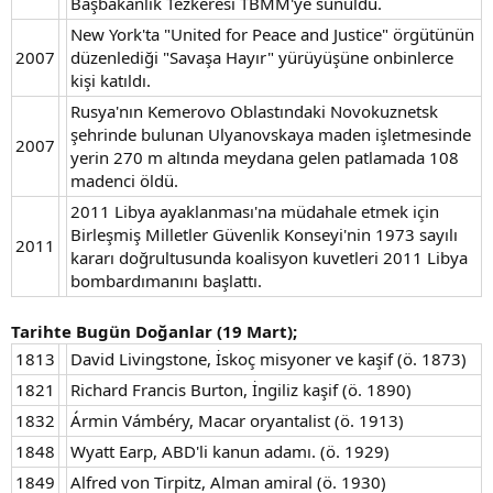
Başbakanlık Tezkeresi TBMM'ye sunuldu.
New York'ta "United for Peace and Justice" örgütünün
2007
düzenlediği "Savaşa Hayır" yürüyüşüne onbinlerce
kişi katıldı.
Rusya'nın Kemerovo Oblastındaki Novokuznetsk
şehrinde bulunan Ulyanovskaya maden işletmesinde
2007
yerin 270 m altında meydana gelen patlamada 108
madenci öldü.
2011 Libya ayaklanması'na müdahale etmek için
Birleşmiş Milletler Güvenlik Konseyi'nin 1973 sayılı
2011
kararı doğrultusunda koalisyon kuvetleri 2011 Libya
bombardımanını başlattı.
Tarihte Bugün Doğanlar (19 Mart);
1813
David Livingstone, İskoç misyoner ve kaşif (ö. 1873)
1821
Richard Francis Burton, İngiliz kaşif (ö. 1890)
1832
Ármin Vámbéry, Macar oryantalist (ö. 1913)
1848
Wyatt Earp, ABD'li kanun adamı. (ö. 1929)
1849
Alfred von Tirpitz, Alman amiral (ö. 1930)