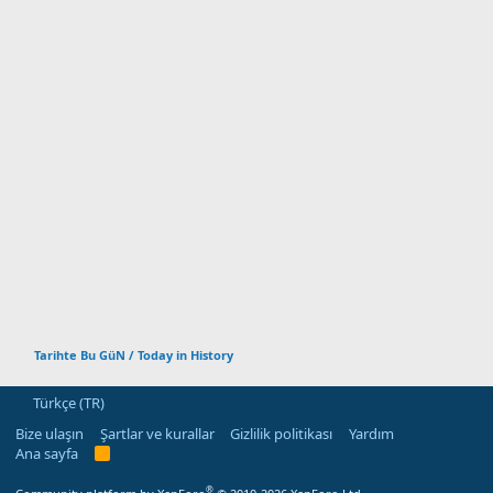
Tarihte Bu GüN / Today in History
Türkçe (TR)
Bize ulaşın
Şartlar ve kurallar
Gizlilik politikası
Yardım
Ana sayfa
R
S
S
®