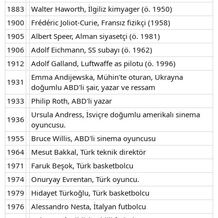
1883
Walter Haworth, İlgiliz kimyager (ö. 1950)
1900
Frédéric Joliot-Curie, Fransız fizikçi (1958)
1905
Albert Speer, Alman siyasetçi (ö. 1981)
1906
Adolf Eichmann, SS subayı (ö. 1962)
1912
Adolf Galland, Luftwaffe as pilotu (ö. 1996)
Emma Andijewska, Mühin'te oturan, Ukrayna
1931
doğumlu ABD'li şair, yazar ve ressam
1933
Philip Roth, ABD'li yazar
Ursula Andress, İsviçre doğumlu amerikalı sinema
1936
oyuncusu.
1955
Bruce Willis, ABD'li sinema oyuncusu
1964
Mesut Bakkal, Türk teknik direktör
1971
Faruk Beşok, Türk basketbolcu
1974
Onuryay Evrentan, Türk oyuncu.
1979
Hidayet Türkoğlu, Türk basketbolcu
1976
Alessandro Nesta, İtalyan futbolcu