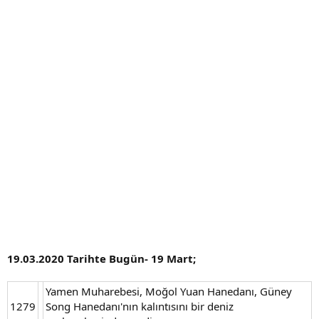
a
h
n
i
19.03.2020 Tarihte Bugün- 19 Mart;
Yamen Muharebesi, Moğol Yuan Hanedanı, Güney
1279
Song Hanedanı'nın kalıntısını bir deniz