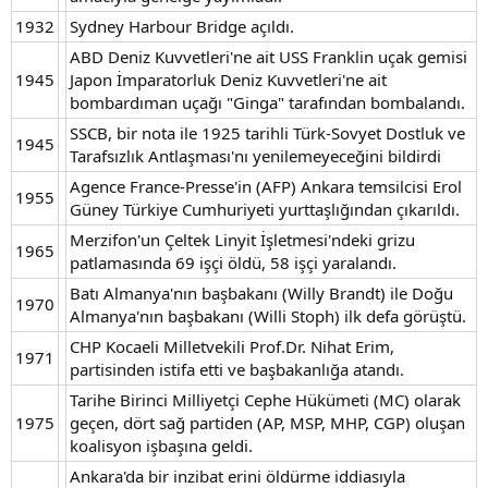
1932
Sydney Harbour Bridge açıldı.
ABD Deniz Kuvvetleri'ne ait USS Franklin uçak gemisi
1945
Japon İmparatorluk Deniz Kuvvetleri'ne ait
bombardıman uçağı "Ginga" tarafından bombalandı.
SSCB, bir nota ile 1925 tarihli Türk-Sovyet Dostluk ve
1945
Tarafsızlık Antlaşması'nı yenilemeyeceğini bildirdi
Agence France-Presse'in (AFP) Ankara temsilcisi Erol
1955
Güney Türkiye Cumhuriyeti yurttaşlığından çıkarıldı.
Merzifon'un Çeltek Linyit İşletmesi'ndeki grizu
1965
patlamasında 69 işçi öldü, 58 işçi yaralandı.
Batı Almanya'nın başbakanı (Willy Brandt) ile Doğu
1970
Almanya'nın başbakanı (Willi Stoph) ilk defa görüştü.
CHP Kocaeli Milletvekili Prof.Dr. Nihat Erim,
1971
partisinden istifa etti ve başbakanlığa atandı.
Tarihe Birinci Milliyetçi Cephe Hükümeti (MC) olarak
1975
geçen, dört sağ partiden (AP, MSP, MHP, CGP) oluşan
koalisyon işbaşına geldi.
Ankara'da bir inzibat erini öldürme iddiasıyla