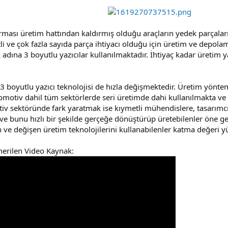
ması üretim hattından kaldırmış olduğu araçların yedek parçala
li ve çok fazla sayıda parça ihtiyacı olduğu için üretim ve depolam
adına 3 boyutlu yazıcılar kullanılmaktadır. İhtiyaç kadar üreti
r 3 boyutlu yazıcı teknolojisi de hızla değişmektedir. Üretim yönte
tomotiv dahil tüm sektörlerde seri üretimde dahi kullanılmakta ve
iv sektöründe fark yaratmak ise kıymetli mühendislere, tasarımcıl
 ve bunu hızlı bir şekilde gerçeğe dönüştürüp üretebilenler öne geç
n ve değişen üretim teknolojilerini kullanabilenler katma değeri yü
nerilen Video Kaynak: