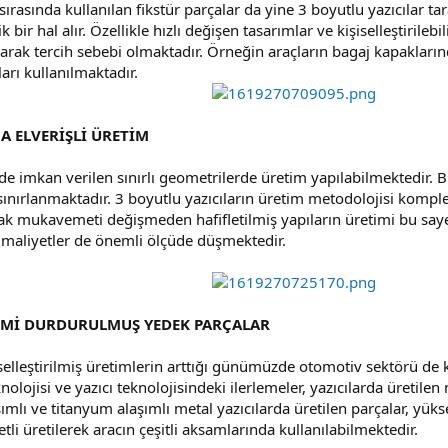
ırasında kullanılan fikstür parçalar da yine 3 boyutlu yazıcılar t
k bir hal alır. Özellikle hızlı değişen tasarımlar ve kişiselleştirile
arak tercih sebebi olmaktadır. Örneğin araçların bagaj kapaklarınd
ları kullanılmaktadır.
 ELVERİŞLİ ÜRETİM
 imkan verilen sınırlı geometrilerde üretim yapılabilmektedir. B
nırlanmaktadır. 3 boyutlu yazıcıların üretim metodolojisi komplek
ak mukavemeti değişmeden hafifletilmiş yapıların üretimi bu say
i, maliyetler de önemli ölçüde düşmektedir.
ETİMİ DURDURULMUŞ YEDEK PARÇALAR
iselleştirilmiş üretimlerin arttığı günümüzde otomotiv sektörü de 
lojisi ve yazıcı teknolojisindeki ilerlemeler, yazıcılarda üretilen
lı ve titanyum alaşımlı metal yazıcılarda üretilen parçalar, yüks
 üretilerek aracın çeşitli aksamlarında kullanılabilmektedir.