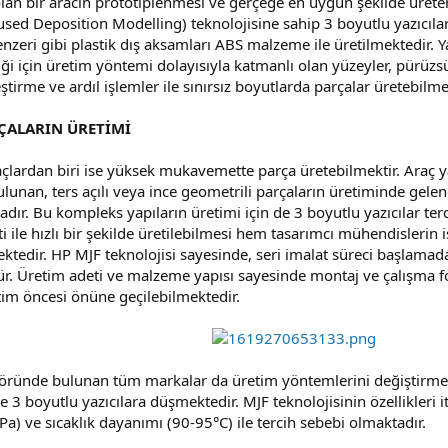
an bir aracın prototiplenmesi ve gerçeğe en uygun şekilde üretere
ed Deposition Modelling) teknolojisine sahip 3 boyutlu yazıcıla
zeri gibi plastik dış aksamları ABS malzeme ile üretilmektedir. 
ldiği için üretim yöntemi dolayısıyla katmanlı olan yüzeyler, pürüz
rleştirme ve ardıl işlemler ile sınırsız boyutlarda parçalar üreteb
ÇALARIN ÜRETİMİ
çlardan biri ise yüksek mukavemette parça üretebilmektir. Araç ya
 bulunan, ters açılı veya ince geometrili parçaların üretiminde 
adır. Bu kompleks yapıların üretimi için de 3 boyutlu yazıcılar te
le hızlı bir şekilde üretilebilmesi hem tasarımcı mühendislerin i
ektedir. HP MJF teknolojisi sayesinde, seri imalat süreci başlama
 Üretim adeti ve malzeme yapısı sayesinde montaj ve çalışma fonk
tim öncesi önüne geçilebilmektedir.
töründe bulunan tüm markalar da üretim yöntemlerini değiştirmek
e 3 boyutlu yazıcılara düşmektedir. MJF teknolojisinin özellikleri i
) ve sıcaklık dayanımı (90-95°C) ile tercih sebebi olmaktadır.