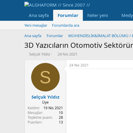
Ana sayfa
Forumlar
Neler yeni
Medy
Yeni mesajlar
Forumlarda ara
Ana sayfa
Forumlar
3D Yazıcıların Otomotiv Sektörü
K
B
Selçuk Yıldız
24 Nis 2021
o
a
n
ş
24 Nis 2021
b
l
S
u
a
y
n
u
g
b
ı
Selçuk Yıldız
a
ç
ş
t
Üye
l
a
Katılım
19 Nis 2021
a
r
Mesajlar
10
Tepkime puanı
28
t
i
Puanları
13
a
h
n
i