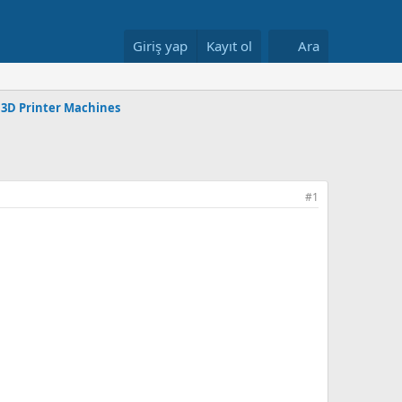
Giriş yap
Kayıt ol
Ara
/ 3D Printer Machines
#1