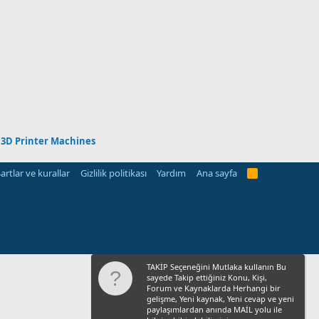
/ 3D Printer Machines
artlar ve kurallar
Gizlilik politikası
Yardım
Ana sayfa
R
S
S
TAKİP Seçeneğini Mutlaka kullanın Bu
sayede Takip ettiğiniz Konu, Kişi,
Forum ve Kaynaklarda Herhangi bir
gelişme, Yeni kaynak, Yeni cevap ve yeni
paylaşımlardan anında MAİL yolu ile