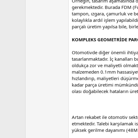
Örneğin, tasarım aşamasında ol
gerekmektedir. Burada FDM (Fus
tampon, ızgara, çamurluk ve ben
kolaylıkla ardıl işlem yapılabi
parçalı üretim yapılsa bile, bi
KOMPLEKS GEOMETRİDE PAR
Otomotivde diğer önemli ihtiya
tasarlanmaktadır. İç kanalları
oldukça zor ve maliyetli olmakt
malzemeden 0.1mm hassasiyeti i
hızlandırıp, maliyetleri düşürm
kadar parça üretimi mümkündür.
olası doğabilecek hataların üre
Artan rekabet ile otomotiv sek
etmektedir. Talebi karşılamak is
yüksek gerilme dayanımı (48MPa