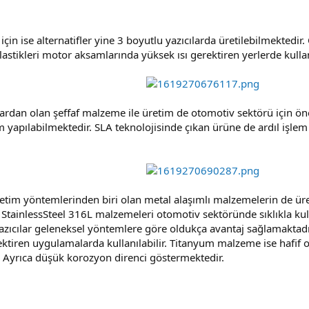
 için ise alternatifler yine 3 boyutlu yazıcılarda üretilebilmekted
tikleri motor aksamlarında yüksek ısı gerektiren yerlerde kullan
ardan olan şeffaf malzeme ile üretim de otomotiv sektörü için öne
tim yapılabilmektedir. SLA teknolojisinde çıkan ürüne de ardıl işle
retim yöntemlerinden biri olan metal alaşımlı malzemelerin de ür
 StainlessSteel 316L malzemeleri otomotiv sektöründe sıklıkla kul
 yazıcılar geleneksel yöntemlere göre oldukça avantaj sağlamakta
gerektiren uygulamalarda kullanılabilir. Titanyum malzeme ise ha
r. Ayrıca düşük korozyon direnci göstermektedir.