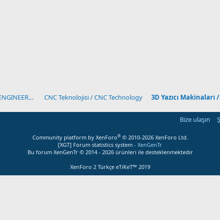
MÜHENDİSLİK&İMALAT BÖLÜMÜ / ENGINEERING&MANUFACT
CNC Teknolojisi / CNC Technology
3D Yazıcı Makinaları 
Bize ulaşın
Ş
®
Community platform by XenForo
© 2010-2026 XenForo Ltd.
[XGT] Forum statistics system
- XenGenTr
Bu forum XenGenTr © 2014 - 2026 ürünleri ile desteklenmektedir
XenForo 2 Türkçe eTiKeT™ 2019