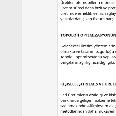
Üretilen otomobillerin montajı s
üretim süreci daha hızlı ve prati
üretimde esneklik ve hız sağlay
yazıcılardan çıkan fixture parça
TOPOLOJİ OPTİMİZASYONUNA
Geleneksel üretim yöntemlerinde
olmakta ve tasarım özgürlüğü sı
Topoloji optimizasyonu yapılar
parçaların ağırlığı azaldığı gib
KİŞİSELLEŞTİRİLMİŞ VE ÜR
Seri üretimlerin azaldığı ve kiş
baskılarda gelişen malzeme tekno
sağlamaktadır. Alüminyum alaşım
metodlarından daha mukavemetli