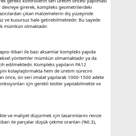
k gerekli kontrollerin seri üretim öncesi yapılması
r devreye girerek, kompleks geometrilerdeki
Yazıcılardan çıkan malzemelerin dış yüzeyinde
süz ve kusursuz hale getirebilmektedir. Bu sayede
ilmek mümkün olmaktadır.
pısı itibari ile bazı aksamlar kompleks yapıda
geleneksel yöntemler mümkün olmamaktadır ya da
rcih edilmektedir. Kompleks yapıların PA12
şini kolaylaştırmakta hem de üretim sürecini
dan önce, ön seri imalat yapılarak 1000-1500 adete
siyonları için gerekli testler yapılabilmekte ve
te ve maliyet düşürmek için tasarımlarını revize
tibari ile parçalar düşük çekme oranları (%0.3),