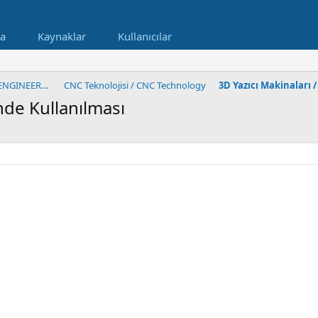
a
Kaynaklar
Kullanıcılar
MÜHENDİSLİK&İMALAT BÖLÜMÜ / ENGINEERING&MANUFACT
CNC Teknolojisi / CNC Technology
3D Yazıcı Makinaları 
nde Kullanılması