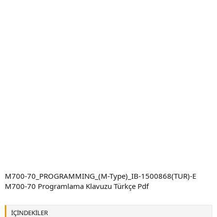
a
h
n
i
M700-70_PROGRAMMING_(M-Type)_IB-1500868(TUR)-E
M700-70 Programlama Klavuzu Türkçe Pdf
İÇİNDEKİLER