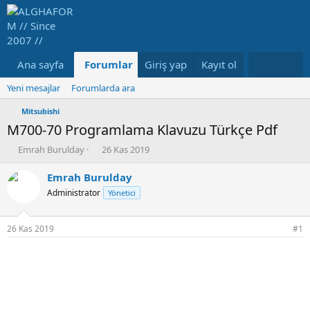
Ana sayfa
Forumlar
Giriş yap
Neler yeni
Kayıt ol
Medya
Ka
Yeni mesajlar
Forumlarda ara
Mitsubishi
M700-70 Programlama Klavuzu Türkçe Pdf
K
B
Emrah Burulday
26 Kas 2019
o
a
n
ş
Emrah Burulday
b
l
Administrator
Yönetici
u
a
y
n
u
g
26 Kas 2019
#1
b
ı
a
ç
ş
t
l
a
a
r
t
i