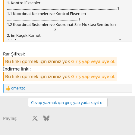
1. Kontrol Eksenleri
..........................................................................................................................1
1.1 Koordinat Kelimeleri ve Kontrol Eksenleri
...............................................................................1
1.2 Koordinat Sistemleri ve Koordinat Sıfır Noktası Sembolleri
....................................................2
2. En Küçük Komut
Artışları.............................................................................................................3
2.1 Giriş Ayar Birimleri
..................................................................................................................3
Rar Şifresi:
2.2 Giriş Komutu Artışı On
Bu linki görmek için izniniz yok
Giriş yap veya üye ol.
Katı.....................................................................................................5
2.2 Endeskleme Artışı
İndirme linki:
...................................................................................................................6
Bu linki görmek için izniniz yok
Giriş yap veya üye ol.
3. Veri
Formatları..................................................................................................................
omertzc
.............7
T
e
3.1 Şerit Kodları
p
............................................................................................................................7
Cevap yazmak için giriş yap yada kayıt ol.
k
3.2 Program Formatları
i
...............................................................................................................10
l
3.3 Şerit Bellek
Facebook
X
Bluesky
LinkedIn
Reddit
Pinterest
Tumblr
WhatsApp
E-posta
Paylaş:
e
Formatı...............................................................................................................13
r
3.4 Opsiyonel Satır Atlama; /
:
......................................................................................................13